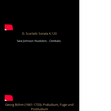
D. Scarlatti: Sonata K.120
Sara Johnson Huidobro - Cembalo.
Georg Böhm
(1661-1733)
: Präludium, Fuge und
Postludium