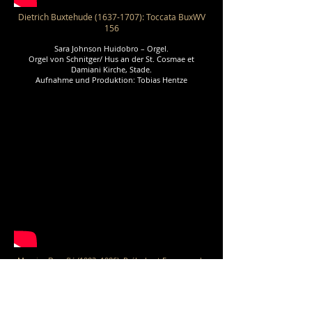
Dietrich Buxtehude
(1637-1707)
: Toccata BuxWV
156
Sara Johnson Huidobr
o – Orgel.
Orgel von Schnitger/ Hus an der St. Cosmae et
Damiani Kirche, Stade.
Aufnahme und Produktion: Tobias Hentze
Maurice Duruflé (1902–1986): Prélude et Fugue sur le
nom d´Alain
Sara Johnson Huidobro - Orgel.
Aufnahme: Oliver Rogalla- von Heyden.