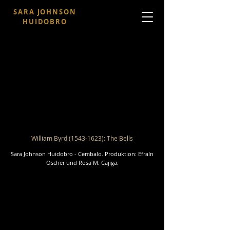
SARA JOHNSON
HUIDOBRO
William Byrd
(1543-1623)
: The Bells
Sara Johnson Huidobro - Cembalo. Produktion: Efraín
Oscher und Rosa M. Cajiga.