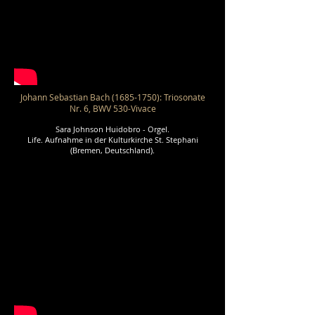
Johann Sebastian Bach
(1685-1750)
: Triosonate
Nr. 6, BWV 530-Vivace
Sara Johnson Huidobro - Orgel.
Life. Aufnahme in der Kulturkirche St. Stephani
(Bremen, Deutschland).