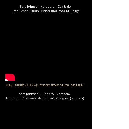
Sara Johnson Huidobro - Cembalo.
Produktion: Efraín Oscher und Rosa M. Cajiga.
Naji Hakim (1955-): Rondo from Suite "Shasta"
Sara Johnson Huidobro - Cembalo.
Auditorium “Eduardo del Pueyo”, Zaragoza (Spanien).
Aufgenommen von Raoul Johnson Thomas.